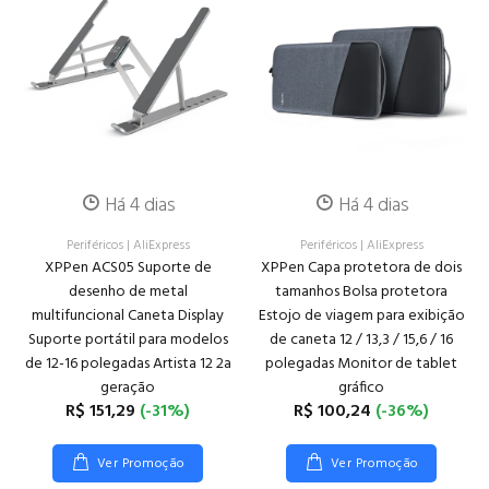
Há 4 dias
Há 4 dias
Periféricos
|
AliExpress
Periféricos
|
AliExpress
XPPen ACS05 Suporte de
XPPen Capa protetora de dois
desenho de metal
tamanhos Bolsa protetora
multifuncional Caneta Display
Estojo de viagem para exibição
Suporte portátil para modelos
de caneta 12 / 13,3 / 15,6 / 16
de 12-16 polegadas Artista 12 2a
polegadas Monitor de tablet
geração
gráfico
R$ 151,29
(-31%)
R$ 100,24
(-36%)
Ver Promoção
Ver Promoção