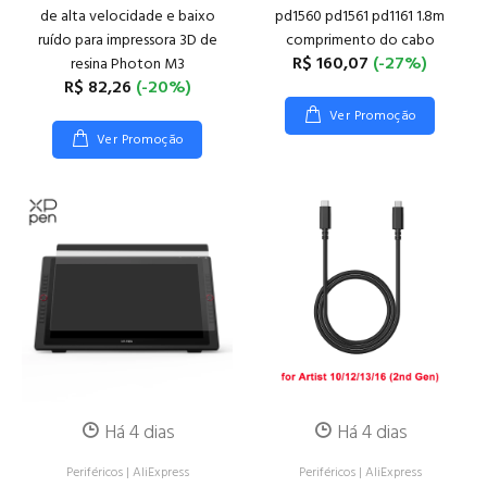
de alta velocidade e baixo
pd1560 pd1561 pd1161 1.8m
ruído para impressora 3D de
comprimento do cabo
R$ 160,07
(-27%)
resina Photon M3
R$ 82,26
(-20%)
Ver Promoção
Ver Promoção
Há 4 dias
Há 4 dias
Periféricos
|
AliExpress
Periféricos
|
AliExpress