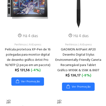
Há 4 dias
Há 4 dias
Periféricos
|
AliExpress
Periféricos
|
AliExpress
Película protetora XP-Pen de 16
GAOMON ArtPaint AP20
polegadas para monitor digital
Desenho Digital Stylus
de desenho gráfico Artist Pro
Environmentally-Friendly Caneta
16/16TP (2 peças em um pacote)
Recarregável para Tablet
R$ 131,56
(-4%)
Gráfico M106K & S56K & 860T
R$ 136,17
(-8%)
Ver Promoção
Ver Promoção