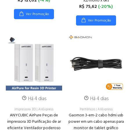
R$ 121,02
(-4%)
x2/mono x 6ks
R$ 75,62
(-20%)
Ver Promoção
Ver Promoção
Há 4 dias
Há 4 dias
Impressora 3D
|
AliExpress
Periféricos
|
AliExpress
ANYCUBIC AirPure Peças de
Gaomon 3-em-2 cabo hdmi usb
impressora 3D Purificação de ar
power em um cabo apenas para
eficiente Ventilador poderoso
monitor de tablet gráfico