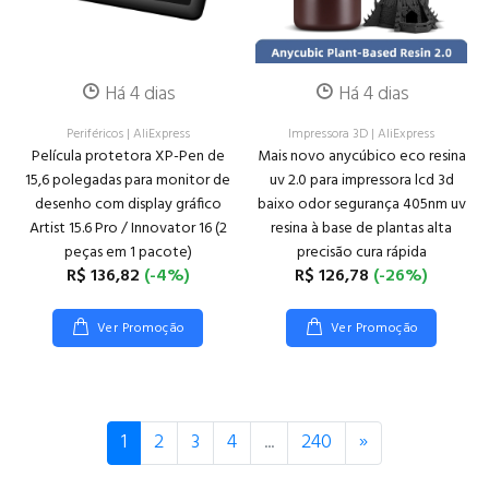
Há 4 dias
Há 4 dias
Periféricos
|
AliExpress
Impressora 3D
|
AliExpress
Película protetora XP-Pen de
Mais novo anycúbico eco resina
15,6 polegadas para monitor de
uv 2.0 para impressora lcd 3d
desenho com display gráfico
baixo odor segurança 405nm uv
Artist 15.6 Pro / Innovator 16 (2
resina à base de plantas alta
peças em 1 pacote)
precisão cura rápida
R$ 136,82
(-4%)
R$ 126,78
(-26%)
Ver Promoção
Ver Promoção
Próximo
1
2
3
4
...
240
»