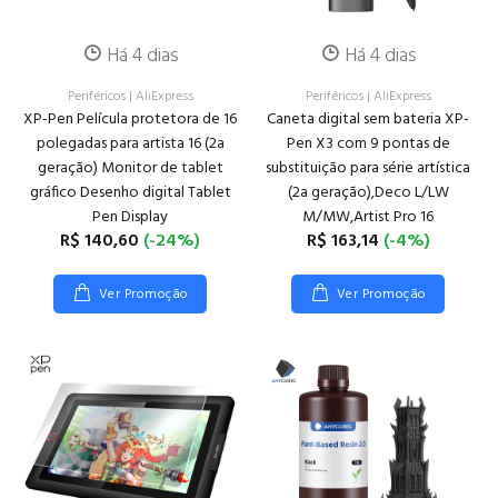
Há 4 dias
Há 4 dias
Periféricos
|
AliExpress
Periféricos
|
AliExpress
XP-Pen Película protetora de 16
Caneta digital sem bateria XP-
polegadas para artista 16 (2a
Pen X3 com 9 pontas de
geração) Monitor de tablet
substituição para série artística
gráfico Desenho digital Tablet
(2a geração),Deco L/LW
Pen Display
M/MW,Artist Pro 16
R$ 140,60
(-24%)
R$ 163,14
(-4%)
Ver Promoção
Ver Promoção