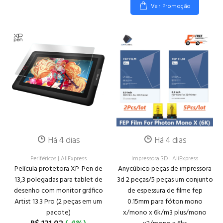
Ver Promoção
Há 4 dias
Há 4 dias
Periféricos
|
AliExpress
Impressora 3D
|
AliExpress
Película protetora XP-Pen de
Anycúbico peças de impressora
13,3 polegadas para tablet de
3d 2 peças/5 peças um conjunto
desenho com monitor gráfico
de espessura de filme fep
Artist 13.3 Pro (2 peças em um
0.15mm para fóton mono
pacote)
x/mono x 6k/m3 plus/mono