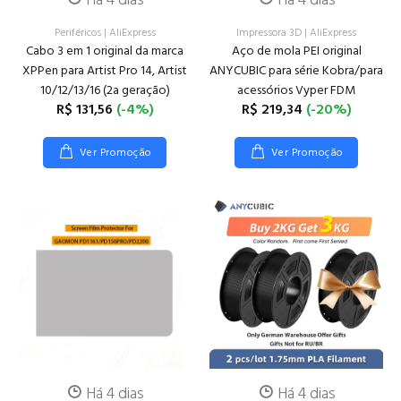
Há 4 dias
Há 4 dias
Periféricos
|
AliExpress
Impressora 3D
|
AliExpress
Cabo 3 em 1 original da marca
Aço de mola PEI original
XPPen para Artist Pro 14, Artist
ANYCUBIC para série Kobra/para
10/12/13/16 (2a geração)
acessórios Vyper FDM
R$ 131,56
(-4%)
R$ 219,34
(-20%)
Ver Promoção
Ver Promoção
Há 4 dias
Há 4 dias