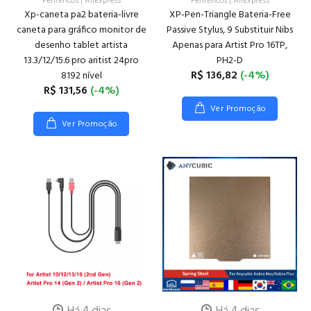
Periféricos
|
AliExpress
Periféricos
|
AliExpress
Xp-caneta pa2 bateria-livre
XP-Pen-Triangle Bateria-Free
caneta para gráfico monitor de
Passive Stylus, 9 Substituir Nibs
desenho tablet artista
Apenas para Artist Pro 16TP,
13.3/12/15.6 pro aritist 24pro
PH2-D
R$ 136,82
(-4%)
8192 nível
R$ 131,56
(-4%)
Ver Promoção
Ver Promoção