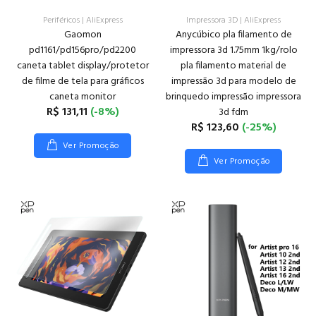
Periféricos
|
AliExpress
Impressora 3D
|
AliExpress
Gaomon
Anycúbico pla filamento de
pd1161/pd156pro/pd2200
impressora 3d 1.75mm 1kg/rolo
caneta tablet display/protetor
pla filamento material de
de filme de tela para gráficos
impressão 3d para modelo de
caneta monitor
brinquedo impressão impressora
R$ 131,11
(-8%)
3d fdm
R$ 123,60
(-25%)
Ver Promoção
Ver Promoção