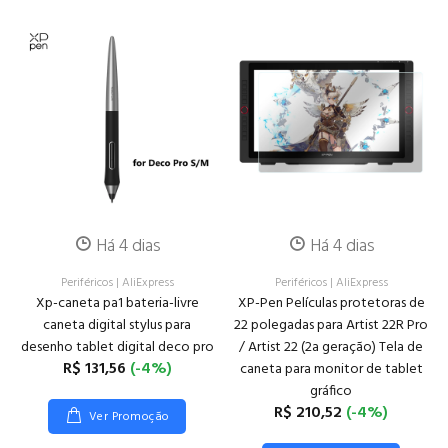
Há 4 dias
Há 4 dias
Periféricos
|
AliExpress
Periféricos
|
AliExpress
Xp-caneta pa1 bateria-livre
XP-Pen Películas protetoras de
caneta digital stylus para
22 polegadas para Artist 22R Pro
desenho tablet digital deco pro
/ Artist 22 (2a geração) Tela de
R$ 131,56
(-4%)
caneta para monitor de tablet
gráfico
R$ 210,52
(-4%)
Ver Promoção