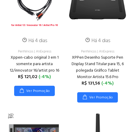
Há 4 dias
Há 4 dias
Periféricos
|
AliExpress
Periféricos
|
AliExpress
Xppen-cabo original 3 em 1
XPPen Desenho Suporte Pen
somente para artista
Display Stand Titular para 15, 6
12/innovator 16/artist pro 16
polegada Gráfico Tablet
R$ 121,02
(-4%)
Monitor Artista 15.6 Pro
R$ 131,56
(-4%)
Ver Promoção
Ver Promoção