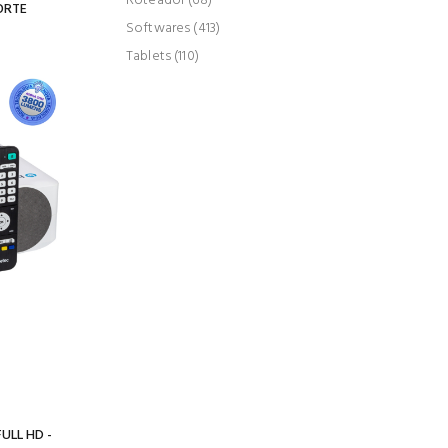
Roteador (68)
ORTE
Softwares (413)
Tablets (110)
ULL HD -