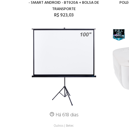
- SMART ANDROID - BT920A + BOLSA DE
POLE
TRANSPORTE
R$ 923,03
Há 618 dias
Outros
|
Betec