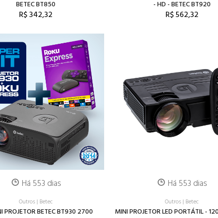
BETEC BT850
- HD - BETEC BT920
R$ 342,32
R$ 562,32
Há 553 dias
Há 553 dias
Outros
|
Betec
Outros
|
Betec
NI PROJETOR BETEC BT930 2700
MINI PROJETOR LED PORTÁTIL - 1