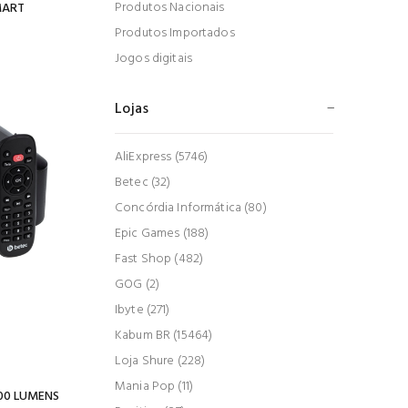
Produtos Nacionais
MART
Produtos Importados
Jogos digitais
Lojas
AliExpress (5746)
Betec (32)
Concórdia Informática (80)
Epic Games (188)
Fast Shop (482)
GOG (2)
Ibyte (271)
Kabum BR (15464)
Loja Shure (228)
Mania Pop (11)
400 LUMENS