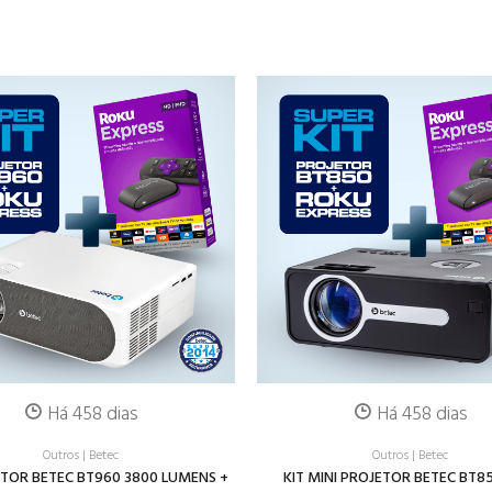
Há 458 dias
Há 458 dias
Outros
|
Betec
Outros
|
Betec
ETOR BETEC BT960 3800 LUMENS +
KIT MINI PROJETOR BETEC BT8