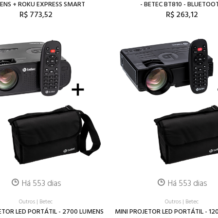
ENS + ROKU EXPRESS SMART
- BETEC BT810 - BLUETOO
R$ 773,52
R$ 263,12
Há 553 dias
Há 553 dias
Outros
|
Betec
Outros
|
Betec
ETOR LED PORTÁTIL - 2700 LUMENS
MINI PROJETOR LED PORTÁTIL - 1