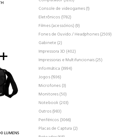
Computador (3265)
TH
Console de videogames (1)
Eletrônicos (1782)
Filmes (acessórios) (9)
Fones de Ouvido / Headphones (2509)
Gabinete (2)
Impressora 3D (402)
Impressoras e Multifuncionais (25)
Informática (3994)
Jogos (1936)
Microfones (3)
Monitores (50)
Notebook (203)
Outros (983)
Periféricos (3066)
Placas de Captura (2)
200 LUMENS