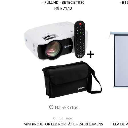
- FULL HD - BETEC BT930
- BT
R$ 571,12
Há 553 dias
Outros
|
Betec
MINI PROJETOR LED PORTÁTIL - 2400 LUMENS
TELA DE 