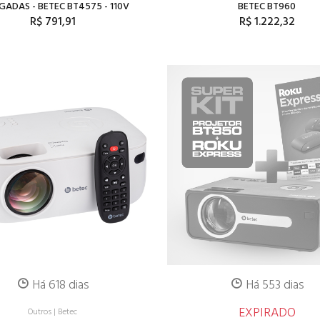
GADAS - BETEC BT4575 - 110V
BETEC BT960
R$ 791,91
R$ 1.222,32
Há 618 dias
Há 553 dias
EXPIRADO
Outros
|
Betec