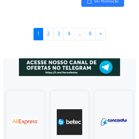
Ver Promoção
Próximo
1
2
3
4
...
9
»