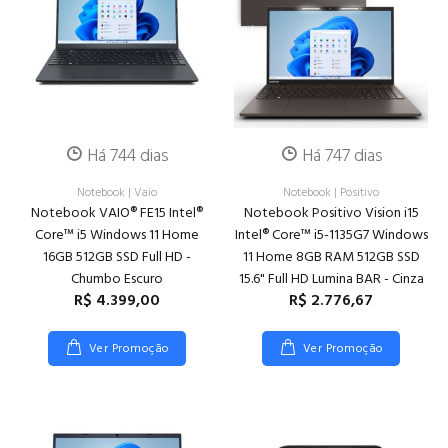
Há 744 dias
Há 747 dias
Notebook
|
Vaio
Notebook
|
Positivo
Notebook VAIO® FE15 Intel®
Notebook Positivo Vision i15
Core™ i5 Windows 11 Home
Intel® Core™ i5-1135G7 Windows
16GB 512GB SSD Full HD -
11 Home 8GB RAM 512GB SSD
Chumbo Escuro
15.6" Full HD Lumina BAR - Cinza
R$ 4.399,00
R$ 2.776,67
Ver Promoção
Ver Promoção