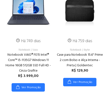
Há 749 dias
Há 759 dias
Notebook
|
Vaio
Notebook
|
Ibyte
Notebook VAIO® FE15 Intel®
Case para Notebook 15.6" Prime
Core™ i5-1135G7 Windows 11
2 com Bolso e Alça Interna -
Home 16GB 512GB SSD Full HD -
Preta | Goldentec
R$ 129,90
Cinza Grafite
R$ 3.999,00
Ver Promoção
Ver Promoção