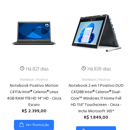
Há 821 dias
Há 839 dias
Notebook
|
Positivo
Notebook
|
Positivo
Notebook Positivo Motion
Notebook 2 em 1 Positivo DUO
C41TAi Intel® Celeron® Linux
C4128B Intel® Celeron® Dual-
4GB RAM 1TB HD 14" HD - Cinza
Core™ Windows 11 Home Full
Escuro
HD 11.6" Touchscreen - Cinza -
R$ 2.399,00
Inclui Microsoft 365*
R$ 1.849,00
Ver Promoção