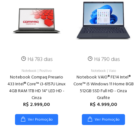
Há 783 dias
Há 790 dias
Notebook
|
Positivo
Notebook
|
Vaio
Notebook Compaq Presario
Notebook VAIO® FE14 Intel®
433 Intel® Core™ i3-6157U Linux
Core™ i5 Windows 11 Home 8GB
4GB RAM 1TB HD 14" LED HD -
512GB SSD Full HD - Cinza
Cinza
Grafite
R$ 2.999,00
R$ 4.999,00
Ver Promoção
Ver Promoção