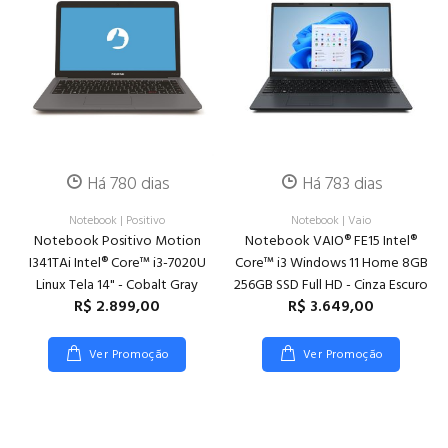
Há 780 dias
Há 783 dias
Notebook
|
Positivo
Notebook
|
Vaio
Notebook Positivo Motion
Notebook VAIO® FE15 Intel®
I341TAi Intel® Core™ i3-7020U
Core™ i3 Windows 11 Home 8GB
Linux Tela 14" - Cobalt Gray
256GB SSD Full HD - Cinza Escuro
R$ 2.899,00
R$ 3.649,00
Ver Promoção
Ver Promoção