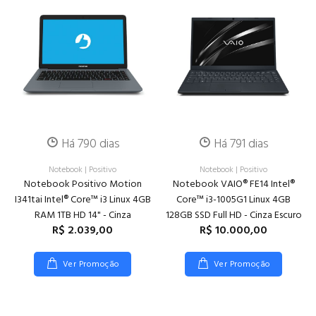
Há 790 dias
Há 791 dias
Notebook
|
Positivo
Notebook
|
Positivo
Notebook Positivo Motion
Notebook VAIO® FE14 Intel®
I341tai Intel® Core™ i3 Linux 4GB
Core™ i3-1005G1 Linux 4GB
RAM 1TB HD 14" - Cinza
128GB SSD Full HD - Cinza Escuro
R$ 2.039,00
R$ 10.000,00
Ver Promoção
Ver Promoção