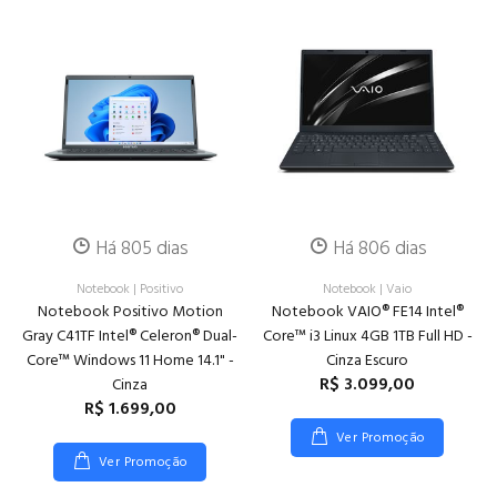
Há 805 dias
Há 806 dias
Notebook
|
Positivo
Notebook
|
Vaio
Notebook Positivo Motion
Notebook VAIO® FE14 Intel®
Gray C41TF Intel® Celeron® Dual-
Core™ i3 Linux 4GB 1TB Full HD -
Core™ Windows 11 Home 14.1" -
Cinza Escuro
R$ 3.099,00
Cinza
R$ 1.699,00
Ver Promoção
Ver Promoção