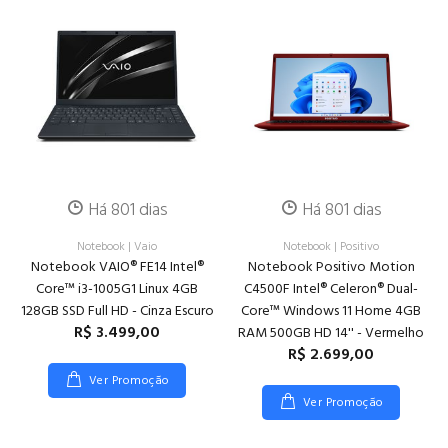
Há 801 dias
Há 801 dias
Notebook
|
Vaio
Notebook
|
Positivo
Notebook VAIO® FE14 Intel®
Notebook Positivo Motion
Core™ i3-1005G1 Linux 4GB
C4500F Intel® Celeron® Dual-
128GB SSD Full HD - Cinza Escuro
Core™ Windows 11 Home 4GB
R$ 3.499,00
RAM 500GB HD 14'' - Vermelho
R$ 2.699,00
Ver Promoção
Ver Promoção