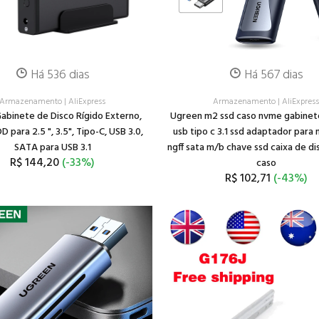
Há 536 dias
Há 567 dias
Armazenamento
|
AliExpress
Armazenamento
|
AliExpres
binete de Disco Rígido Externo,
Ugreen m2 ssd caso nvme gabinet
D para 2.5 ", 3.5", Tipo-C, USB 3.0,
usb tipo c 3.1 ssd adaptador para
SATA para USB 3.1
ngff sata m/b chave ssd caixa de di
R$ 144,20
(-33%)
caso
R$ 102,71
(-43%)