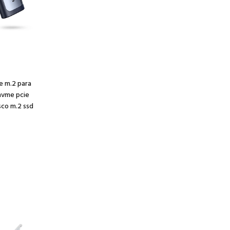
s
e m.2 para
 nvme pcie
sco m.2 ssd