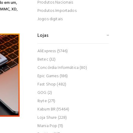
Produtos Nacionais
do em um,
, MMC, XD,
Produtos Importados
Jogos digitais
Lojas
AliExpress (5746)
Betec (32)
Concórdia Informática (80)
Epic Games (186)
Fast Shop (482)
GOG (2)
Ibyte (271)
Kabum BR (15464)
Loja Shure (228)
Mania Pop (11)