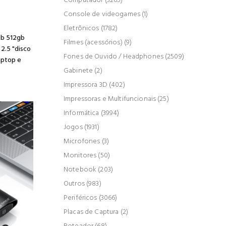
Computador (3265)
Console de videogames (1)
s
Eletrônicos (1782)
1tb 512gb
Filmes (acessórios) (9)
2.5 "disco
Fones de Ouvido / Headphones (2509)
aptop e
Gabinete (2)
Impressora 3D (402)
Impressoras e Multifuncionais (25)
Informática (3994)
Jogos (1931)
Microfones (3)
Monitores (50)
Notebook (203)
Outros (983)
Periféricos (3066)
Placas de Captura (2)