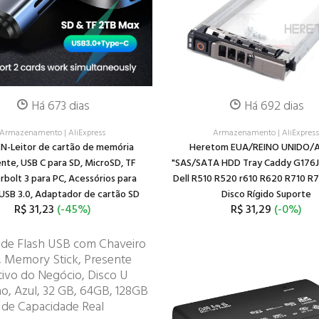
Há 673 dias
Há 692 dias
Armazenamento
|
AliExpress
Armazenamento
|
AliExpres
N-Leitor de cartão de memória
Heretom EUA/REINO UNIDO/A
ente, USB C para SD, MicroSD, TF
"SAS/SATA HDD Tray Caddy G176J 
bolt 3 para PC, Acessórios para
Dell R510 R520 r610 R620 R710 R
 USB 3.0, Adaptador de cartão SD
Disco Rígido Suporte
R$ 31,23
(-45%)
R$ 31,29
(-0%)