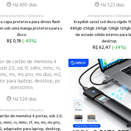
Há 490 dias
Há 523 dias
Armazenamento
|
AliExpress
Armazenamento
|
AliExpres
ra capa protetora para drives flash
Xraydisk sata3 ssd disco rígido 
ini-usb-uma manga protetora para u
480gb 256gb 240gb 128gb 120gb 
disco
de estado sólido interno para l
R$ 0,18
(-40%)
desktop
R$ 62,47
(-34%)
Há 524 dias
Armazenamento
|
AliExpress
cartão de memória 4 portas, usb 2.0,
hc, mmc, rs, mmc, tf, ms, ms, ms pro,
2, adaptador para laptop, desktop,