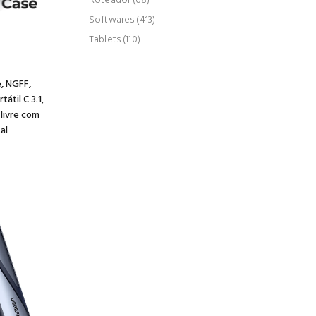
Roteador (68)
Softwares (413)
Tablets (110)
s
, NGFF,
átil C 3.1,
 livre com
al