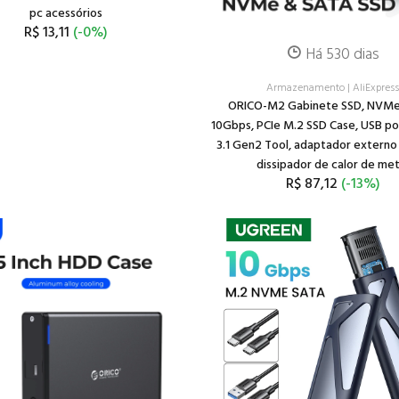
pc acessórios
R$ 13,11
(-0%)
Há 530 dias
Armazenamento
|
AliExpres
ORICO-M2 Gabinete SSD, NVMe
10Gbps, PCIe M.2 SSD Case, USB port
3.1 Gen2 Tool, adaptador externo
dissipador de calor de met
R$ 87,12
(-13%)