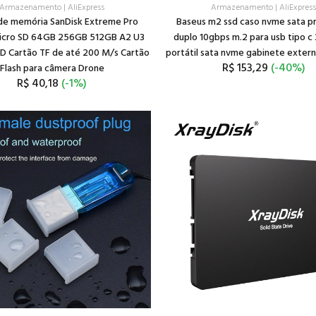
Armazenamento
|
AliExpress
Armazenamento
|
AliExpres
de memória SanDisk Extreme Pro
Baseus m2 ssd caso nvme sata p
icro SD 64GB 256GB 512GB A2 U3
duplo 10gbps m.2 para usb tipo c 
D Cartão TF de até 200 M/s Cartão
portátil sata nvme gabinete extern
R$ 153,29
(-40%)
Flash para câmera Drone
R$ 40,18
(-1%)