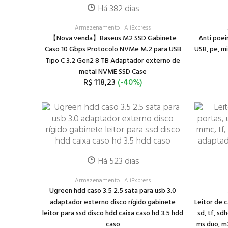
Há 382 dias
Armazenamento
|
AliExpress
【Nova venda】Baseus M2 SSD Gabinete
Anti poei
Caso 10 Gbps Protocolo NVMe M.2 para USB
USB, pe, m
Tipo C 3.2 Gen2 8 TB Adaptador externo de
metal NVME SSD Case
R$ 118,23
(-40%)
Há 523 dias
Armazenamento
|
AliExpress
Ugreen hdd caso 3.5 2.5 sata para usb 3.0
adaptador externo disco rígido gabinete
Leitor de 
leitor para ssd disco hdd caixa caso hd 3.5 hdd
sd, tf, sd
caso
ms duo, m