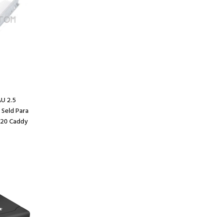
s
U 2.5
Seld Para
720 Caddy