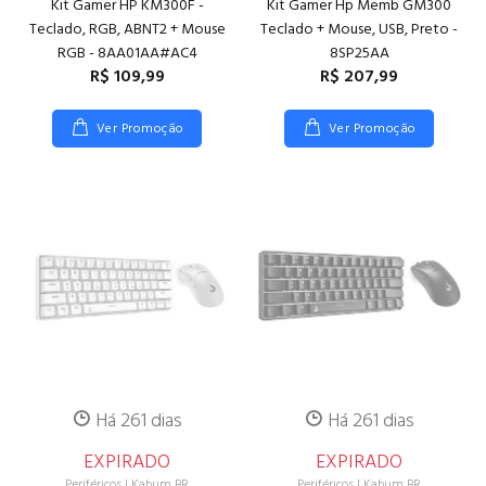
Kit Gamer HP KM300F -
Kit Gamer Hp Memb GM300
Teclado, RGB, ABNT2 + Mouse
Teclado + Mouse, USB, Preto -
RGB - 8AA01AA#AC4
8SP25AA
R$ 109,99
R$ 207,99
Ver Promoção
Ver Promoção
Há 261 dias
Há 261 dias
EXPIRADO
EXPIRADO
Periféricos
|
Kabum BR
Periféricos
|
Kabum BR