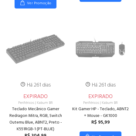
Ver Promoção
Há 261 dias
Há 261 dias
EXPIRADO
EXPIRADO
Periféricos
|
Kabum BR
Periféricos
|
Kabum BR
Teclado Mecânico Gamer
Kit Gamer HP - Teclado, ABNT2
Redragon Mitra, RGB, Switch
+ Mouse - GK1000
R$ 95,99
Outemu Blue, ABNT2, Preto -
K551RGB-1 (PT-BLUE)
R$ 304,99