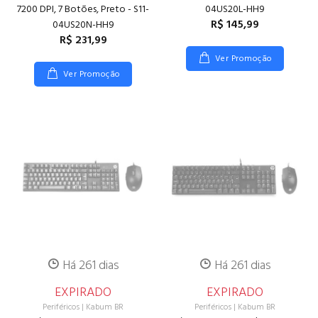
7200 DPI, 7 Botões, Preto - S11-
04US20L-HH9
R$ 145,99
04US20N-HH9
R$ 231,99
Ver Promoção
Ver Promoção
Há 261 dias
Há 261 dias
EXPIRADO
EXPIRADO
Periféricos
|
Kabum BR
Periféricos
|
Kabum BR