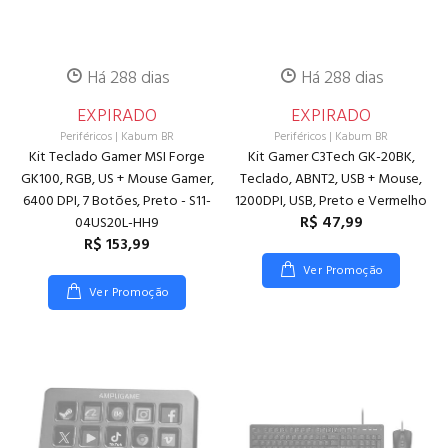
Há 288 dias
Há 288 dias
EXPIRADO
EXPIRADO
Periféricos
|
Kabum BR
Periféricos
|
Kabum BR
Kit Teclado Gamer MSI Forge
Kit Gamer C3Tech GK-20BK,
GK100, RGB, US + Mouse Gamer,
Teclado, ABNT2, USB + Mouse,
6400 DPI, 7 Botões, Preto - S11-
1200DPI, USB, Preto e Vermelho
R$ 47,99
04US20L-HH9
R$ 153,99
Ver Promoção
Ver Promoção