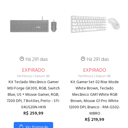
Há 291 dias
Há 291 dias
EXPIRADO
EXPIRADO
Periféricos
|
Kabum BR
Periféricos
|
Kabum BR
Kit Teclado Mecânico Gamer
Kit Gamer Set 02 Rise Mode
MSI Forge GK300, RGB, Switch
White Brown, Teclado
Blue, US + Mouse Gamer, RGB,
Mecânico GM1 White RGB
7200 DPI, 7 Botões, Preto - S11-
Brown, Mouse G1 Pro White
04US20N-HH9
12000 DPI, Branco - RM-GS02-
R$ 259,99
WBRO
R$ 219,99
Ver Promoção