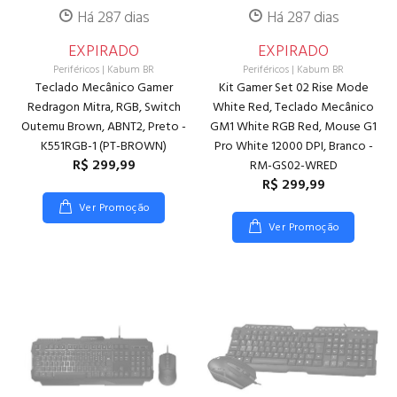
Há 287 dias
Há 287 dias
EXPIRADO
EXPIRADO
Periféricos
|
Kabum BR
Periféricos
|
Kabum BR
Teclado Mecânico Gamer
Kit Gamer Set 02 Rise Mode
Redragon Mitra, RGB, Switch
White Red, Teclado Mecânico
Outemu Brown, ABNT2, Preto -
GM1 White RGB Red, Mouse G1
K551RGB-1 (PT-BROWN)
Pro White 12000 DPI, Branco -
R$ 299,99
RM-GS02-WRED
R$ 299,99
Ver Promoção
Ver Promoção