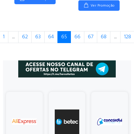
Ver Promoção
terior
1
...
62
63
64
65
66
67
68
...
128