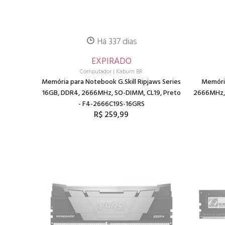
Há 337 dias
EXPIRADO
Computador
|
Kabum BR
Memória para Notebook G.Skill Ripjaws Series
Memória
16GB, DDR4, 2666MHz, SO-DIMM, CL19, Preto
2666MHz, 
- F4-2666C19S-16GRS
R$ 259,99