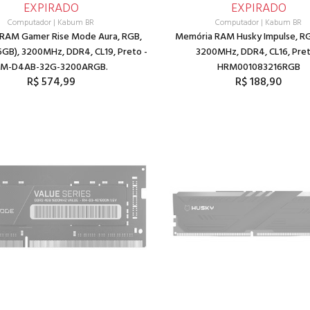
EXPIRADO
EXPIRADO
Computador
|
Kabum BR
Computador
|
Kabum BR
RAM Gamer Rise Mode Aura, RGB,
Memória RAM Husky Impulse, RG
GB), 3200MHz, DDR4, CL19, Preto -
3200MHz, DDR4, CL16, Pret
M-D4AB-32G-3200ARGB.
HRM001083216RGB
R$ 574,99
R$ 188,90