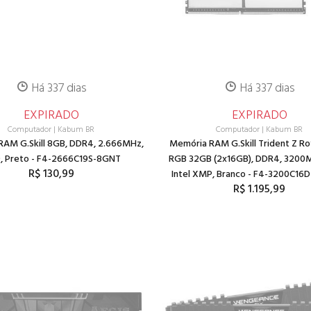
Há 337 dias
Há 337 dias
EXPIRADO
EXPIRADO
Computador
|
Kabum BR
Computador
|
Kabum BR
RAM G.Skill 8GB, DDR4, 2.666MHz,
Memória RAM G.Skill Trident Z Ro
9, Preto - F4-2666C19S-8GNT
RGB 32GB (2x16GB), DDR4, 3200M
R$ 130,99
Intel XMP, Branco - F4-3200C16
R$ 1.195,99