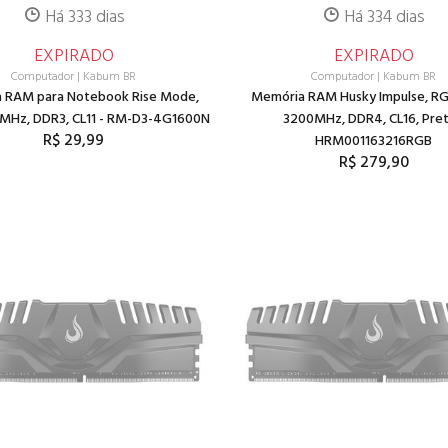
Há 333 dias
Há 334 dias
EXPIRADO
EXPIRADO
Computador
|
Kabum BR
Computador
|
Kabum BR
 RAM para Notebook Rise Mode,
Memória RAM Husky Impulse, RG
MHz, DDR3, CL11 - RM-D3-4G1600N
3200MHz, DDR4, CL16, Pret
R$ 29,99
HRM001163216RGB
R$ 279,90