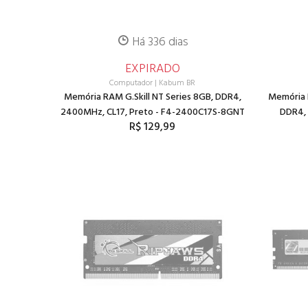
Há 336 dias
EXPIRADO
Computador
|
Kabum BR
Memória RAM G.Skill NT Series 8GB, DDR4,
Memória 
2400MHz, CL17, Preto - F4-2400C17S-8GNT
DDR4, 
R$ 129,99