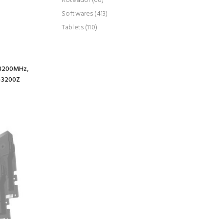
Roteador (68)
Softwares (413)
Tablets (110)
 3200MHz,
G-3200Z