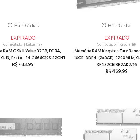
Há 337 dias
Há 337 dias
EXPIRADO
EXPIRADO
Computador
|
Kabum BR
Computador
|
Kabum BR
 RAM G.Skill Value 32GB, DDR4,
Memória RAM Kingston Fury Rene
CL19, Preto - F4-2666C19S-32GNT
16GB, DDR4, (2x8GB), 3200MHz, CL1
R$ 433,99
KF432C16RB2AK2/16
R$ 469,99