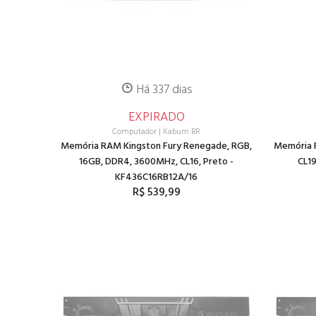
Há 337 dias
EXPIRADO
Computador
|
Kabum BR
Memória RAM Kingston Fury Renegade, RGB,
Memória 
16GB, DDR4, 3600MHz, CL16, Preto -
CL1
KF436C16RB12A/16
R$ 539,99